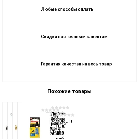
Любые способы оплаты
Скидки постоянным клиентам
Гарантия качества на весь товар
Похожие товары
Дюбель
Болт DIN
(анкер)
Заклепка
933 10х30
МОМЕНТ
рамный
потайная
оксид
ГЕЛЬ
метал.
Ал\Ст
кл.пр.12,9
100
10х152
4х20
37
руб.