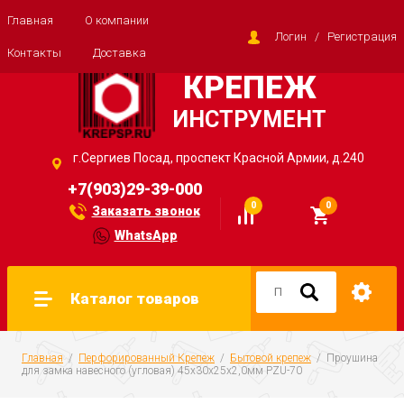
Главная
О компании
Логин
/
Регистрация
Контакты
Доставка
КРЕПЕЖ
ИНСТРУМЕНТ
г.Сергиев Посад, проспект Красной Армии, д.240
+7(903)29-39-000
0
0
Заказать звонок
WhatsApp
Каталог товаров
Главная
  /  
Перфорированный Крепеж
  /  
Бытовой крепеж
  /  Проушина 
для замка навесного (угловая) 45х30х25х2,0мм PZU-70