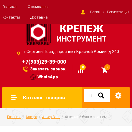
Главная
О компании
Логин
/
Регистрация
Контакты
Доставка
КРЕПЕЖ
ИНСТРУМЕНТ
г.Сергиев Посад, проспект Красной Армии, д.240
+7(903)29-39-000
0
0
Заказать звонок
WhatsApp
Каталог товаров
Главная
  /  
Анкера
  /  
Анкер болт
  /  Анкерный болт с кольцом